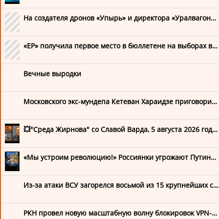
Гулагу-НЕТ!
На создателя дронов «Упырь» и директора «Уралвагонзавода» Владимира Ткачука совершено покушение
Движение «Весна»
«ЕР» получила первое место в бюллетене на выборах в Госдуму, «Яблоко» — второе
Медиазона
ОВД-Инфо
Вечные выродки
СОВА-центр.РУ
Московского экс-мундепа Кетеван Хараидзе приговорили к четырем годам колонии и отпустили на свободу. Суд зачел срок, который она отбыла в СИЗО
Навальный 2024 🎗️
💥"Среда Жирнова" со Славой Варда, 5 августа 2026 года. @SergueiJirnov/@slavvarda
Команда Навального
Навальный LIVE
«Мы устроим революцию!» Россиянки угрожают Путину на АЗС
Официальная страница Алексея
Из-за атаки ВСУ загорелся восьмой из 15 крупнейших складов Wildberries
Юлия Навальная
РКН провел новую масштабную волну блокировок VPN-сервисов