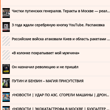
Российские СМИ
Чистки путинских генералов. Теракты в Москве — реальность. К чему готовиться? | АСЛАНЯН. Версия
DOXA
The Moscow Times
3 года ждали серебряную кнопку YouTube. Распаковка
Каспаров.Ru
Российские войска атаковали Киев и область ракетами и дронами. Погибли как минимум 17 человек
Медуза LIVE
Михаил Ходорковский
«В колонке похрапывает мой мужчина»
Настоящее Время
Он назначил революцию и не пришёл
Новая Газета. Европа
Радио Свобода
ПУТИН И БЕНЗИН – МАГИЯ ПРИСУТСТВИЯ
YouTube каналы
⚡️НОВОСТИ | УДАР ПО АЗС. СГОРЕЛИ МАШИНЫ | ДРОНЫ ПОД МОСКВОЙ | WILDBERRIES В ОГНЕ | МАССОВЫЕ СБОИ VPN
Александр Невзоров
⚡️НОВОСТИ | ЭКОКАТАСТРОФА В МОСКВЕ | БУХГАЛТЕР ВО ГЛАВЕ ГИТИСА | VPN БЛОКИРУЮТ | ЗАГАДОЧНОЕ УБИЙСТВО