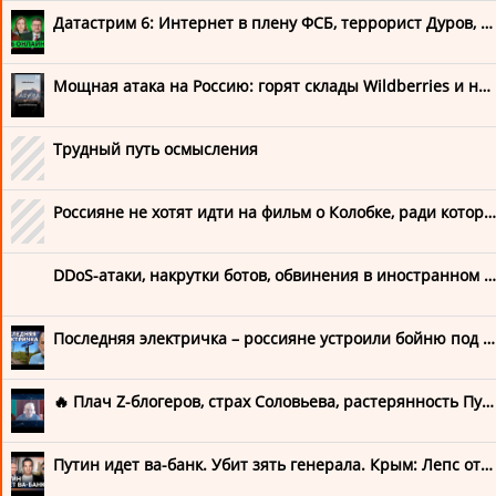
Датастрим 6: Интернет в плену ФСБ, террорист Дуров, фейки Google Maps, власти США пришли за паролями
Русский Добровольческий Корпус
Сибирский Батальон
Мощная атака на Россию: горят склады Wildberries и нефтебазы
Беды Путинизма в РФ
Трудный путь осмысления
"Хлопки"
Россияне не хотят идти на фильм о Колобке, ради которого перенесли премьеру «Человека-паука»
МоГилизация
DDoS-атаки, накрутки ботов, обвинения в иностранном финансировании
Подавление свободы
Санкции и ограничения
Последняя электричка – россияне устроили бойню под Киевом. Недобитый генерал Чайко бьёт шрапнелью!
Война в Украине
🔥 Плач Z-блогеров, страх Соловьева, растерянность Путина
Антивоенный Комитет России
Путин идет ва-банк. Убит зять генерала. Крым: Лепс отменил концерты. Атака на VPN. Киев | ВОЗДУХ
Игорь Яковенко