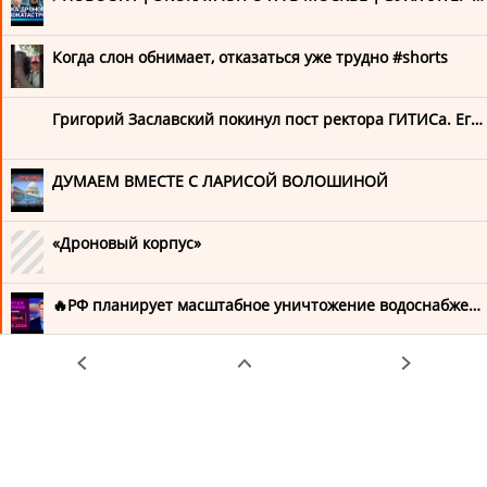
В гостях у Гордона
Максим Кац
Когда слон обнимает, отказаться уже трудно #shorts
Сергей Жирнов
Григорий Заславский покинул пост ректора ГИТИСа. Его проверяет полиция
Утро Февраля
ДУМАЕМ ВМЕСТЕ С ЛАРИСОЙ ВОЛОШИНОЙ
Ходорковский LIVE
Шейтельман
«Дроновый корпус»
🔥РФ планирует масштабное уничтожение водоснабжения в Украине! @SergueiJirnov/@holovanov ​
Трагедия в Геленджике | Почему гибнут всё больше гражданских (English subtitles) @Max_Katz
Путин подписал закон об ограничениях для уехавших россиян, которых судили по политическим статьям