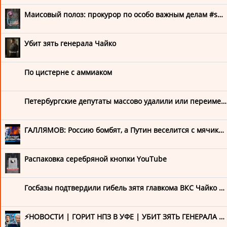
Контрнаступление ВСУ
Маисовый полоз: прокурор по особо важным делам #shorts
Невзоров
Убит зять генерала Чайко
Похищение детей Путиным
Ракетный терроризм РФ
По цистерне с аммиаком
Репортажи FREEДОМ
Петербургские депутаты массово удалили или переименовали страницы в соцсетях. В Заксе объяснили это «атаками на аккаунты»
Украинская формула мира
ФЕЙГИН LIVE
ГАЛЛЯМОВ: Россию бомбят, а Путин веселится с мячиком — это выглядит неадекватно. У Кремля проблемы
Путинские репрессии
Распаковка серебряной кнопки YouTube
ASTRA
Госбазы подтвердили гибель зятя главкома ВКС Чайко после взрыва в Москве
Avtozak LIVE
⚡️НОВОСТИ | ГОРИТ НПЗ В УФЕ | УБИТ ЗЯТЬ ГЕНЕРАЛА ЧАЙКО | МОЩНЫЙ УДАР БАЛЛИСТИКОЙ | ИНТЕРВЬЮ СОБЯНИНА
SOTA Vision