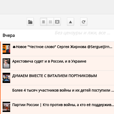
Агрегатор правды
Без цензуры и лжи, все в одном месте
Вчера
Наш телеграм-канал
🔥Новое "Честное слово" Сергея Жирнова @SergueiJirnov на канале Популярная политика @Popularpolitics
Orzhevskii_INFO
Арестовича судят и в России, и в Украине
Воины - герои!
ДУМАЕМ ВМЕСТЕ С ВИТАЛИЕМ ПОРТНИКОВЫМ
Вячеслав Мальцев
Более 4 тысяч участников войны и их детей поступили в ведущие российские вузы по квоте
Гражданский Совет
Легион Свобода России
Партии России | Кто против войны, а кто её поддерживает (English subtitles) @Max_Katz
Революция Мальцева